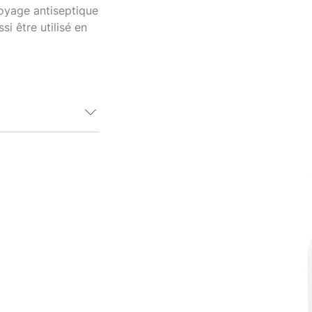
toyage antiseptique
si être utilisé en
sinfectant
e est adaptée
ile à appliquer,
es, égratignures
0 ml garantit
onc la solution
n
nettoyage