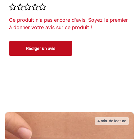
?
Ce produit n'a pas encore d'avis. Soyez le premier
ast, vous
à donner votre avis sur ce produit !
ésions
Rédiger un avis
un pouvoir
ures du
ompresse ou un
sorbantes.
4 min. de lecture
lésion propre et
us sur la