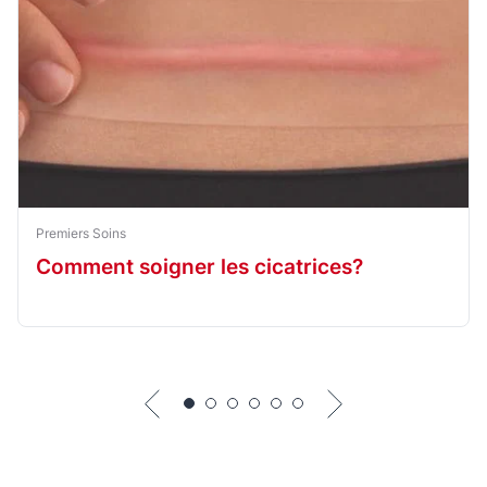
: comment
Premiers Soins
Comment soigner les cicatrices?