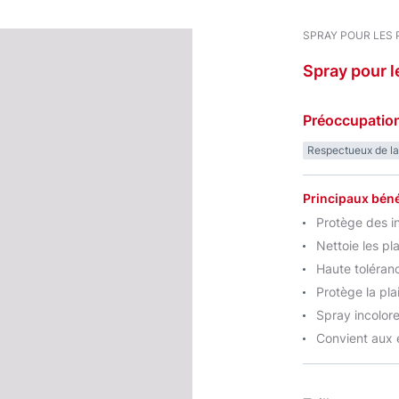
SPRAY POUR LES 
Spray
pour
l
Préoccupatio
Respectueux de l
Principaux béné
Protège des i
Nettoie les pl
Haute toléran
Protège la pla
Spray incolor
Convient aux 