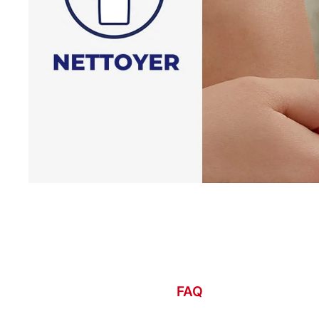
extérieur ou lors des activités sportives, où la salet
organismes sont très présents. Son format de 50ml 
pratique car il se glisse aisément dans une trousse
dans un sac.
Quand utiliser le spray antiseptique Elastoplast sur
Le
spray désinfectant
Elastoplast s’utilise dès qu’u
survient. Il peut être utilisé pour le nettoyage
antis
de différentes plaies, dont :
les coupures du quotidien ;
les éraflures causées par une chute ou un frotteme
les blessures superficielles chez les enfants ;
les brûlures du premier degré et les brûlures mine
second degré ;
les ampoules ouvertes ;
FAQ
les écorchures ;