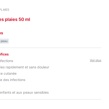
PLAIES
es plaies 50
ml
ns
a peau
fices
Voir plus
nfections
aies rapidement et sans douleur
ce cutanée
ie des infections
e
enfants et aux peaux sensibles