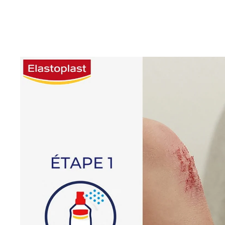
antiseptique des plaies
afin de :
éliminer les bactéries avant l’application d’un
pans
d’une compresse ;
réduire les risques d'infection.
Il s’utilise sur les plaies superficielles, aiguës et chr
en soin post-opératoire.
Contrairement aux antiseptiques classiques, ce pro
désinfectant pour les plaies en spray :
ne nécessite ni coton ni compresse pour son appli
peut être conservé plus longtemps qu’un flacon a
ouverture ;
assure une diffusion homogène et hygiénique, san
directement la zone blessée.
Il est donc particulièrement utile pour nettoyer les 