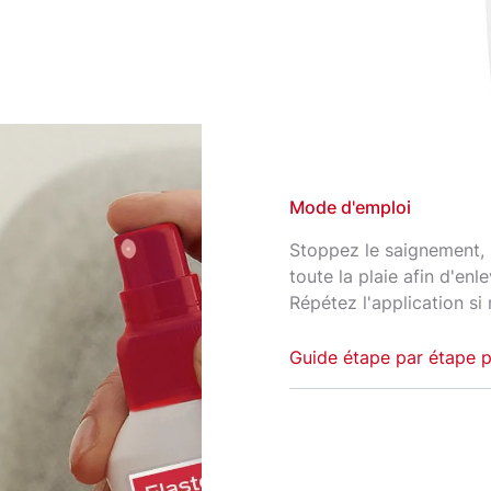
ement
ou
oniques, et aussi
Mode d'emploi
duit
Stoppez le saignement, 
toute la plaie afin d'enl
Répétez l'application si
cation ;
près son
Guide étape par étape p
s toucher
Sécher
Séchez soigneusement la
blessures en