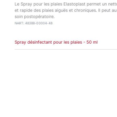
Le Spray pour les plaies Elastoplast permet un net
et rapide des plaies aiguës et chroniques. Il peut aus
soin postopératoire.
NART: 48388-00004-48
Spray désinfectant pour les plaies - 50 ml
Nettoyez sans douleur des plaies grâce au
spray dé
Elastoplast ! Sa formule douce, efficace et incolor
aux enfants, aux adultes et aux peaux sensibles. Fac
il convient à différentes blessures, dont des éraflur
et brûlures superficielles. Son format en spray de 5
une application précise et hygiénique. Il constitue d
idéale pour une désinfection rapide au quotidien.
Qu'est-ce qu'un spray désinfectant pour plaie ?
Un
spray désinfectant
est un produit permettant u