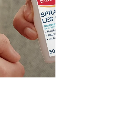
ou incrustés sur la plai
é et les micro-
d'en faciliter le retrait.
est aussi
 de secours ou
 une plaie ?
ne blessure
eptique
et rapide
nt ;
ures du