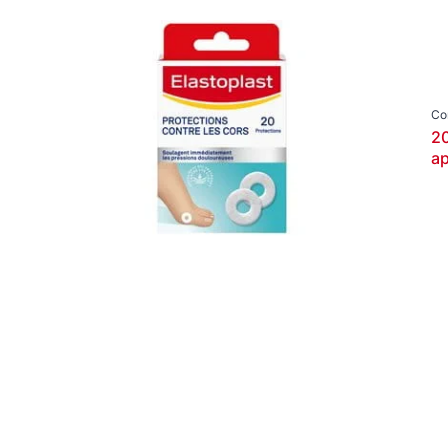
Soins des plaies
Types de produits
Elastopl
Autres
no
Autres
Bandes de sport
Co
20
Bandes de sport
ap
Maintien pour le sport
Nettoyage des plaies
Orthèses
Pansements experts
Pansements post-opératoires
Pansements pour ampoules
Pansements pour plaies mineures
Pommade & Sprays pour plaies
Sparadraps