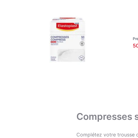
Soins des plaies
Types de produits
Elastopl
Autres
no
Autres
Bandes de sport
Pr
Bandes de sport
50
Maintien pour le sport
Nettoyage des plaies
Orthèses
Pansements experts
Pansements post-opératoires
Pansements pour ampoules
Pansements pour plaies mineures
Compresses st
Pommade & Sprays pour plaies
Sparadraps
Complétez votre trousse 