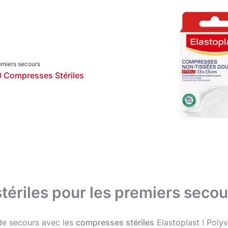
Catégorie
Notre engagement
ast : Notre histoire et
Soin des blessures
tre engagement
Soin des pieds
Notre engagement
Soin des plaies
emiers secours
Soins des articulations et des muscles
 Compresses Stériles
Wound Plasters
ériles pour les premiers secou
de secours avec les
compresses stériles
Elastoplast ! Polyv