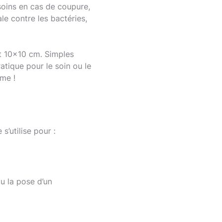
Protège de l'eau
 soins en cas de coupure,
le contre les bactéries,
Réduction des cicatrices
Respectueux de la peau
Soulagement de la pression
et 10x10 cm. Simples
Soutien des articulations
ratique pour le soin ou le
mme !
Stabilisation des articulations
Stérile
Traitement des ampoules
 s’utilise pour :
u la pose d’un