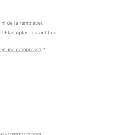
 ni de la remplacer.
t Elastoplast garantit un
ser une compresse
?
ARAMÈTRES DES COOKIES