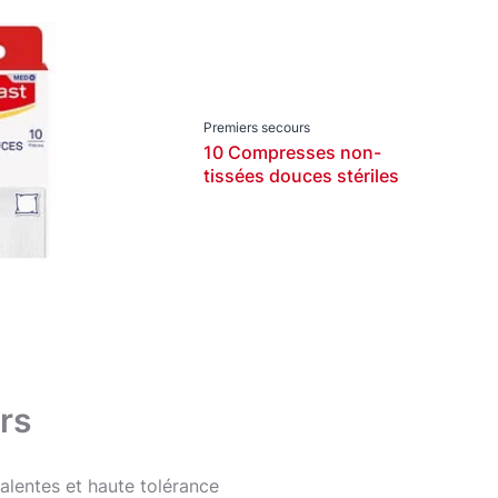
Pathologies
Adapté aux enfants
Cicatrisation rapide des plaies
Fixation
Premiers secours
10 Compresses non-
Flexible
tissées douces stériles
Forte adhérence
Grandes plaies
Invisible
Multi-usage
Petites plaies
Pouvoir adhésif extra fort
Pratique
rs
Prévention des blessures
Protection et soulagement
alentes et haute tolérance