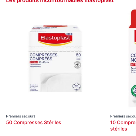
Les produits incontournables Elastoplast
Premiers secours
Premiers secou
50 Compresses Stériles
10 Compre
stériles