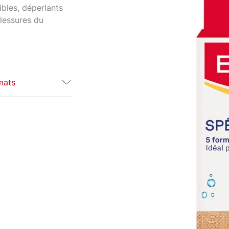
ibles, déperlants
blessures du
mats
sés aux
partie des zones
uérison des
us vous
our les doigts
e et leur bon
 tout en offrant