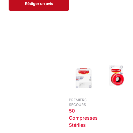
ique qui :
Rédiger un avis
rbante et
s du
PREMIERS
SECOURS
50
ner vos petites
Compresses
Stériles