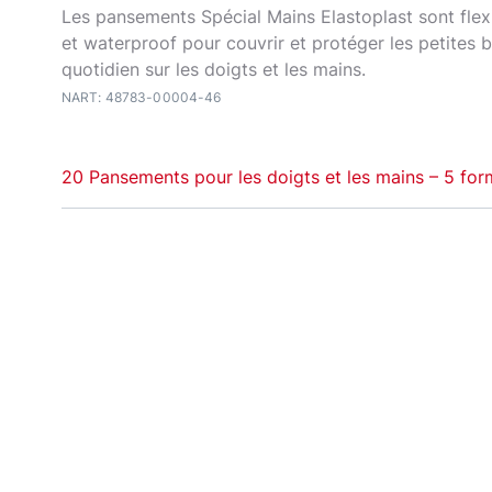
Les pansements Spécial Mains Elastoplast sont flex
et waterproof pour couvrir et protéger les petites 
quotidien sur les doigts et les mains.
NART: 48783-00004-46
20 Pansements pour les doigts et les mains – 5 for
Les mains et les doigts sont particulièrement expo
coupures, éraflures et petites brûlures. Or, ils font 
les plus sollicitées du corps, ce qui complique la g
petites plaies.
Pour les protéger et favoriser leur cicatrisation, no
proposons des
pansement
s spécialement conçus p
et les mains
. Grâce à leurs formats, leur tissu soupl
maintien sur la peau, ils couvrent bien les blessures