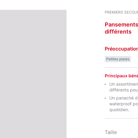
PREMIERS SECOU
Pansement
différents
Préoccupatio
Petites plaies
Principaux béné
Un assortimen
différents pou
Un panaché de
waterproof pou
quotidien.
Taille