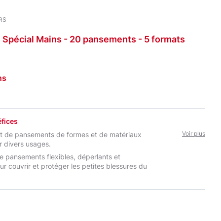
RS
s
Spécial
Mains - 20
pansements - 5 formats
ns
fices
Voir plus
t de pansements de formes et de matériaux
r divers usages.
 pansements flexibles, déperlants et
r couvrir et protéger les petites blessures du