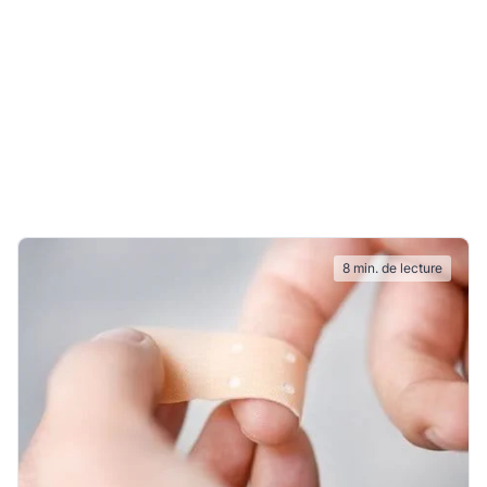
 Elastoplast ?
 déclinés en 5
s pouvez
;
8 min. de lecture
e pour les
dapté en fonction
s aider à faire le
el
pansement