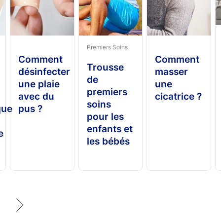
Premiers Soins
Comment
Comment
Trousse
désinfecter
masser
de
une plaie
une
premiers
e
avec du
cicatrice ?
soins
que
pus ?
pour les
enfants et
e
les bébés