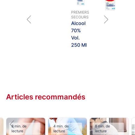
PREMIERS
SECOURS
Alcool
70%
Vol.
250 Ml
Articles recommandés
8 min. de
4 min. de
8 min. de
lecture
lecture
lecture