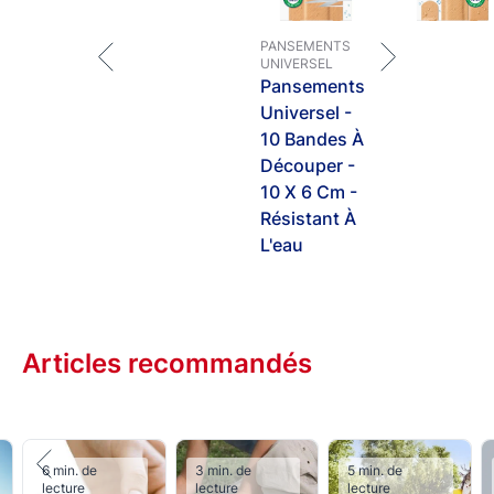
PANSEMENTS
UNIVERSEL
Pansements
Universel -
10 Bandes À
Découper -
10 X 6 Cm -
Résistant À
L'eau
Articles recommandés
6 min. de
3 min. de
5 min. de
lecture
lecture
lecture